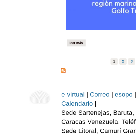
leer más
1
2
3
Páginas
e-virtual
|
Correo
|
esopo
|
Calendario
|
Sede Sartenejas, Baruta, 
Caracas Venezuela. Telé
Sede Litoral, Camurí Gra