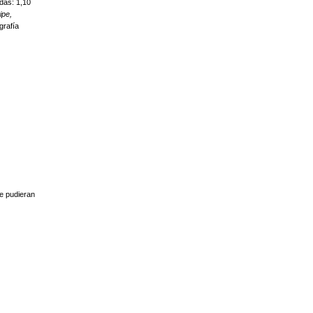
das: 1,10
ipe,
grafía
se pudieran