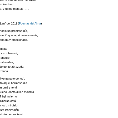
e divertías
eía, y tú me mentías……
Lau” del 2011 (
Poemas del Alma
)
ció un precioso día,
nunció que la primavera venia,
taba muy emocionada,
,
adada
a vez observé,
anquilo,
ni batallas;
de gente abrazada,
ntana...
i ventana te conocí,
tó aquel hermoso día
asomé y te vi
 bueno, como dulce melodía
frágil invierno
minarse está
onocí, mi cielo
esta inspiración
í desde que te vi