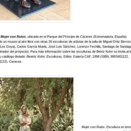
s
Mujer con Rulos
, ubicada en el Parque del Príncipe de Cáceres (Extremadura, España)
 un museo al aire libre con otras 26 esculturas de artistas de la talla de Miguel Ortiz Berroca
Los Goya), Carlos García Muela, José Luis Sánchez, Lorenzo Fechilla, Santiago de Santiag
inador del proyecto). Para más información sobre las esculturas de Betriz Kohn se invita al l
u catálogo titulado:
Beatriz Kohn: Esculturas
, Editor, Galería CAF, 1998 (ISBN, 9803401122,
122), Caracas.
Mujer con Rulos. Escultura en bro