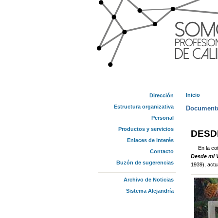
Inicio
Dirección
Se enc
Estructura organizativa
Documento
Personal
Productos y servicios
DESD
Enlaces de interés
En la cota
Contacto
Desde mi 
Buzón de sugerencias
1939), actu
Archivo de Noticias
Sistema Alejandría