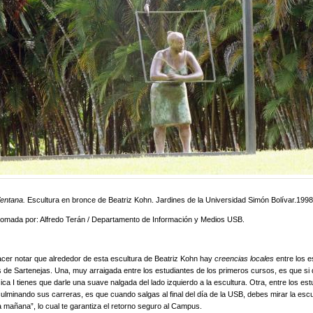
entana.
Escultura en bronce de Beatriz Kohn. Jardines de la Universidad Simón Bolívar.1998
tomada por: Alfredo Terán / Departamento de Información y Medios USB.
r notar que alrededor de esta escultura de Beatriz Kohn hay
creencias locales
entre los e
de Sartenejas. Una, muy arraigada entre los estudiantes de los primeros cursos, es que si 
ica I tienes que darle una suave nalgada del lado izquierdo a la escultura. Otra, entre los est
ulminando sus carreras, es que cuando salgas al final del día de la USB, debes mirar la escu
a mañana”, lo cual te garantiza el retorno seguro al Campus.