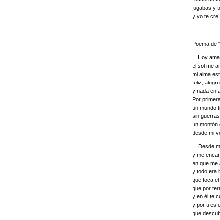
jugabas y t
y yo te cr
Poema de “
…Hoy amane
el sol me a
mi alma es
feliz, alegre
y nada enf
Por primer
un mundo tr
sin guerras 
un montón 
desde mi ve
... Desde m
y me encan
en que me 
y todo era
que toca el 
que por ter
y en él te c
y por ti es 
que descubr