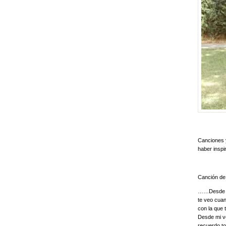
Canciones 
haber inspi
Canción de 
……Desde m
te veo cua
con la que 
Desde mi v
recuerdo t