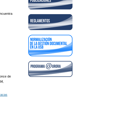
encuentra
ronce de
il,
racas