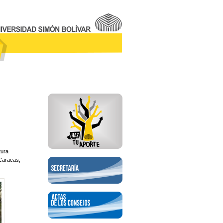
tura
(Caracas,