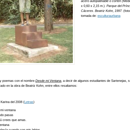
acero autopatinable o corten (
Medi
x 0,60 x 2,15 m.)
. Parque del Prínc
Cáceres. Beatriz Kohn, 1997.
(foto
tomada de:
esculturaurbana
y poemas con el nombre
Desde mi Ventana
, a decir de algunos estudiantes de Sartenejas, 
rado en la obra de Beatriz Kohn, entre ellos resaltamos:
Karina del 2008 (
Letras
)
i ventana
ndo pasas
tú crees que amas.
entana
odavía cuando con mis labios