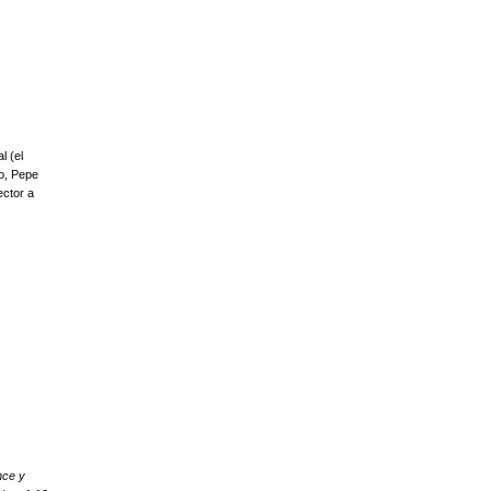
l (el
o, Pepe
ector a
nce y