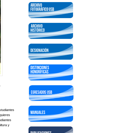
.
studiantes
quieres
udiantes
ltura y