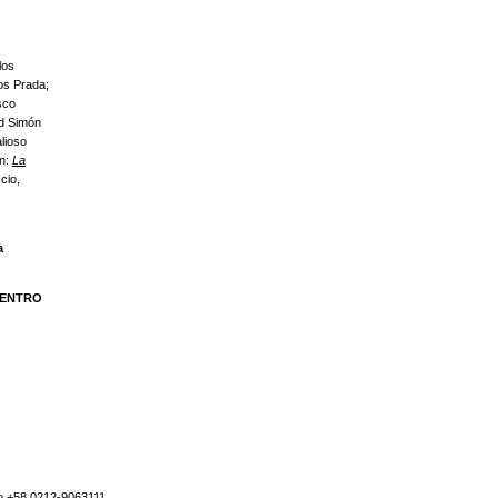
los
os Prada;
sco
ad Simón
lioso
ón:
La
cio,
a
CENTRO
no +58 0212-9063111