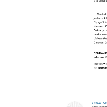
y te vi des
Sin duda a
jardines, t
Espejo Sola
Narváez;
E
Bolívar y c
patrimonio a
Universida
Caracas, 2
CENDA-USB 
informació
ESTOS Y 
DE DOCUM
e-virtual
|
Co
Sede Sartene