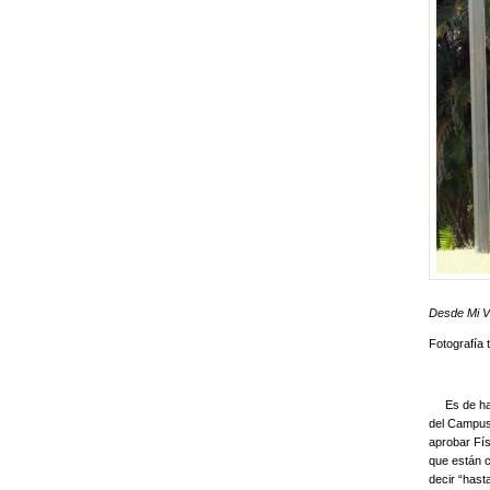
Desde Mi V
Fotografía 
Es de hace
del Campus 
aprobar Fís
que están c
decir “hast