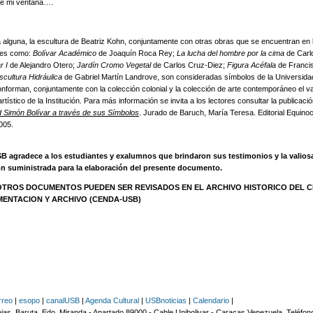
de mi ventana….
lguna, la escultura de Beatriz Kohn, conjuntamente con otras obras que se encuentran en 
ales como:
Bolívar Académico
de Joaquín Roca Rey;
La lucha del hombre por la cima
de Carl
r I
de Alejandro Otero;
Jardín Cromo Vegetal
de Carlos Cruz-Diez;
Figura Acéfala
de Franci
scultura Hidráulica
de Gabriel Martín Landrove, son consideradas símbolos de la Universid
onforman, conjuntamente con la colección colonial y la colección de arte contemporáneo el va
rtístico de la Institución. Para más información se invita a los lectores consultar la publicaci
d Simón Bolívar a través de sus Símbolos
. Jurado de Baruch, María Teresa. Editorial Equinoc
005.
agradece a los estudiantes y exalumnos que brindaron sus testimonios y la valios
n suministrada para la elaboración del presente documento.
OTROS DOCUMENTOS PUEDEN SER REVISADOS EN EL ARCHIVO HISTORICO
DEL 
ENTACION Y ARCHIVO (CENDA-USB)
rreo
|
esopo
|
canalUSB
|
Agenda Cultural
|
USBnoticias
|
Calendario
|
jas, Baruta, Edo. Miranda - Apartado 89000 - Cable Unibolivar - Caracas Venezuela. Teléfo