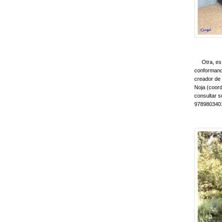
Otra, e
conformando
creador de 
Noja (coord
consultar s
9789803401