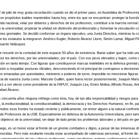
e julio de muy grata recordación cuando se dio el primer paso, en Asamblea de Profesores
on propósitos loables mantenidos hasta hoy, entre los que se encuentran: proteger la función
ida nacional, velar por deberes y derechos de los profesores, contribuir a la marcha normal 
 la universidad, propiciar la unidad sin distinción del profesorado y fomentar la vinculación c
nes gremiales. Se decidió conformar un órgano ejecutivo, una Junta Directiva, mientras la c
e los estatutos la integraron: Américo Kugler, Roberto Álvarez Lloret, Simón Lamar, Miguel P
uardo Velásquez.
resumir en la cortedad de este espacio 50 años de existencia. Baste saber que ha sido un
 por los derechos, por las universidades, por el país. Con sus picos elevados y bajos, como 
ución en tanto tiempo. Con figuras que constituyeron marcas indelebles en la defensa gremial 
ión a respaldar posturas oficiales, desconociendo el rol principal de contrapeso a decisione
es emanadas por autoridades, ministerio o poderes de turno. Imposible no mencionar figuras
cia de nuestra Junta como: Marcelo Guillén, quien fuera rector posteriormente; Joaquín Mart
zó a ser electo como presidente de la FAPUV; Joaquín Lira, Emiro Molina, Alfredo Rosas, An
afael Álvarez.
ncuenta años ninguna refriega como ésta, hoy, de tan alta responsabilidad y riesgos para 
, la institucionalidad, la constitucionalidad, la democracia y los Derechos Humanos; en fin, pa
n todos esos frentes ha estado reciente y públicamente, sin temor alguno a la natural confronta
de Profesores de la USB. Especialmente en defensa de la Autonomía Universitaria, pero tam
y objetivos de la universidad, sin dejar de lado jamás los problemas laborales y del país en ge
, es un honor estar al frente de un gremio combativo y digno, a pesar de las inmensas dif
nocidas. Pero más exultante resulta estar acompañado de valerosas personas, al frente de
n representación de tan valiosos profesores, como resultamos quienes conformamos el insi