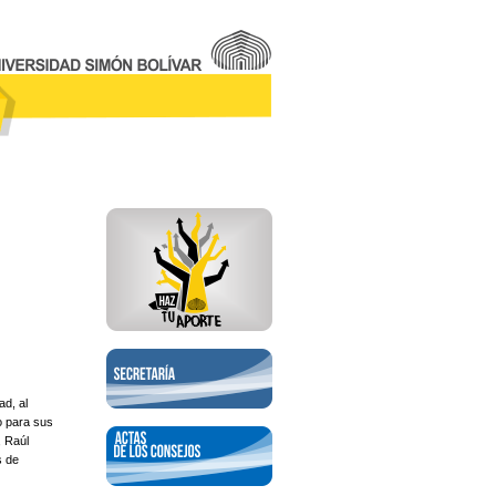
ad, al
o para sus
, Raúl
s de