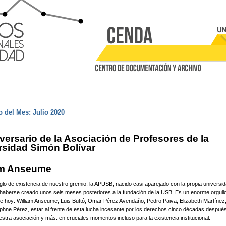
Pasar al contenido principal
uentra usted aquí
 del Mes: Julio 2020
versario de la Asociación de Profesores de la
rsidad Simón Bolívar
am Anseume
 de existencia de nuestro gremio, la APUSB, nacido casi aparejado con la propia universid
haberse creado unos seis meses posteriores a la fundación de la USB. Es un enorme orgull
de hoy: William Anseume, Luis Buttó, Omar Pérez Avendaño, Pedro Paiva, Elizabeth Martínez
phne Pérez, estar al frente de esta lucha incesante por los derechos cinco décadas despué
stra asociación y más: en cruciales momentos incluso para la existencia institucional.