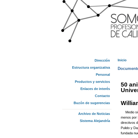
Inicio
Dirección
Se enc
Estructura organizativa
Documento
Personal
Productos y servicios
50 ani
Enlaces de interés
Unive
Contacto
Willi
Buzón de sugerencias
Medio siglo
Archivo de Noticias
menos por 
Sistema Alejandría
directivos 
Pulido y Da
fundada nue