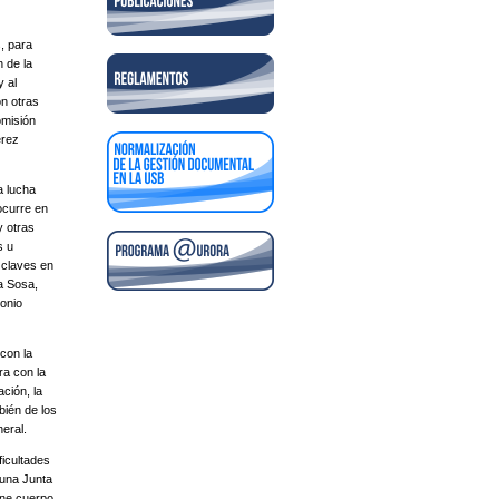
, para
 de la
y al
on otras
omisión
érez
a lucha
ocurre en
y otras
s u
 claves en
a Sosa,
tonio
con la
ra con la
ción, la
bién de los
neral.
icultades
 una Junta
gne cuerpo